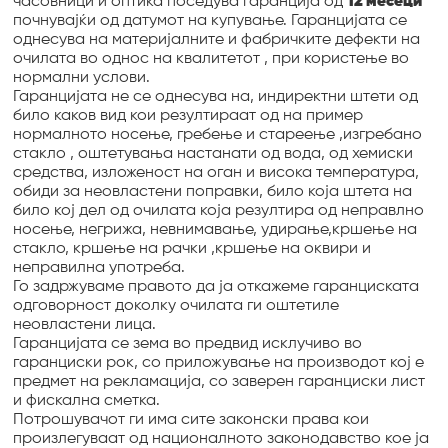
часовници и оптика поседува гаранција од
12 месеци
почнувајќи од датумот на купување. Гаранцијата се
однесува на материјалните и фабричките дефекти на
очилата во однос на квалитетот , при користење во
нормални услови.
Гаранцијата не се однесува на, индиректни штети од
било каков вид кои резултираат од на пример
нормалното носење, гребење и стареење ,изгребано
стакло , оштетувања настанати од вода, од хемиски
средства, изложеност на оган и висока температура,
обиди за неовластени поправки, било која штета на
било кој дел од очилата која резултира од неправлно
носење, негрижа, невнимавање, удирање,кршење на
стакло, кршење на рачки ,кршење на оквири и
неправилна употреба.
Го задржуваме правото да ја откажеме гаранциската
одговорност доколку очилата ги оштетиле
неовластени лица.
Гаранцијата се зема во предвид исклучиво во
гаранциски рок, со приложување на производот кој е
предмет на рекламација, со заверен гаранциски лист
и фискална сметка.
Потрошувачот ги има сите законски права кои
произлегуваат од националното законодавство кое ја