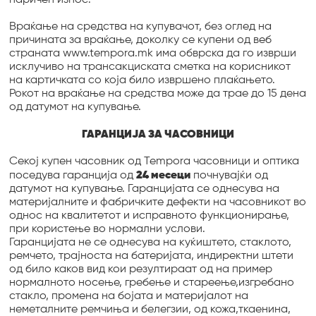
паричен износ.
Враќање на средства на купувачот, без оглед на
причината за враќање, доколку се купени од веб
страната www.tempora.mk има обврска да го изврши
исклучиво на трансакциската сметка на корисникот
на картичката со која било извршено плаќањето.
Рокот на враќање на средства може да трае до 15 дена
од датумот на купување.
ГАРАНЦИЈА ЗА ЧАСОВНИЦИ
Секој купен часовник од Tempora часовници и оптика
поседува гаранција од
24 месеци
почнувајќи од
датумот на купување. Гаранцијата се однесува на
материјалните и фабричките дефекти на часовникот во
однос на квалитетот и исправното функционирање,
при користење во нормални услови.
Гаранцијата не се однесува на куќиштето, стаклото,
ремчето, трајноста на батеријата, индиректни штети
од било каков вид кои резултираат од на пример
нормалното носење, гребење и стареење,изгребано
стакло, промена на бојата и материјалот на
неметалните ремчиња и белегзии, од кожа,ткаенина,