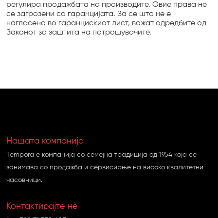
регулира продажбата на производите. Овие права не
се загрозени со гаранцијата. За се што не е
нагласено во гаранцискиот лист, важат одредбите од
Законот за заштита на потрошувачите.
Нашата компанија
Tempora e компанија со семејна традиција од 1954 која се
занимава со продажба и сервисирње на високо квалитетни
часовници.
Контактирајте нѐ