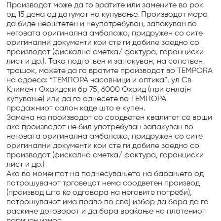
Производот може да го вратите или замените во рок
од 15 дена од датумот на купување. Производот мора
да бидe неоштетен и неупотребуван, запакуван во
неговата оригинална амбалажа, придружен со сите
оригинални документи кои сте ги добиле заедно со
производот (фискална сметка/ фактура, гаранциски
лист и др.). Така подготвен и запакуван, на сопствен
трошок, можете да го вратите производот во TEMPORA
на адреса: “TЕМПОРА часовници и оптика”, ул Св
Климент Охридски бр 75, 6000 Охрид (при онлајн
купување) или да го однесете во ТЕМПОРА
продажниот салон каде што е купен.
Замена на производот со соодветен квалитет се врши
ако производот не бил употребуван запакуван во
неговата оригинална амбалажа, придружен со сите
оригинални документи кои сте ги добиле заедно со
производот (фискална сметка/ фактура, гаранциски
лист и др.)
Ако во моментот на поднесувањето на барањето од
потрошувачот трговецот нема соодветен производ
(производ што ќе одговара на неговите потреби),
потрошувачот има право по свој избор да бара да го
раскине договорот и да бара враќање на платениот