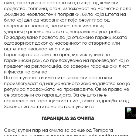
гума, оштетувања настанати од вода, од хемиски
средства, топлина, оган ,изложеност на магнетно поле
,обиди за неовластени поправки, било која штета на
било кој дел од часовникот која резултира од
неправлно носење, негрижа, невнимавање,
удирање,кршење на стакло,неправилна употреба.
Го задржуваме правото да ја откажеме гаранциската
одговорност доколку часовникот го отворило или
оштетило неовластено лице.
Гаранцијата се зема во предвид исклучиво во
гаранциски рок, со приложување на производот кој е
предмет на рекламација, со заверен гаранциски лист
и фискална сметка.
Потрошувачот ги има сите законски права кои
произлегуваат од националното законодавство кое ја
регулира продажбата на производите. Овие права не
се загрозени со гаранцијата. За се што не е
нагласено во гаранцискиот лист, важат одредбите од
Законот за заштита на потрошувачите.
ГАРАНЦИЈА ЗА ОЧИЛА
Секој купен пар на очила за сонце од Tempora