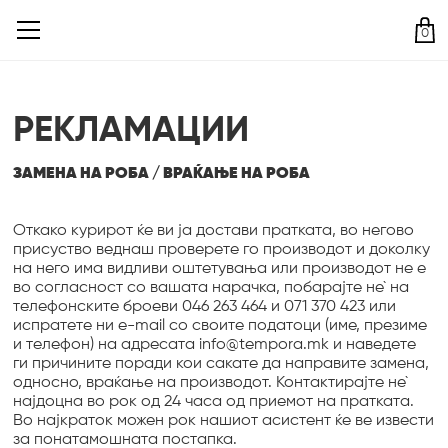
0
РЕКЛАМАЦИИ
ЗАМЕНА НА РОБА / ВРАЌАЊЕ НА РОБА
Откако курирот ќе ви ја достави пратката, во негово
присуство веднаш проверете го производот и доколку
на него има видливи оштетувања или производот не е
во согласност со вашата нарачка, побарајте не` на
телефонските броеви 046 263 464 и 071 370 423 или
испратете ни e-mail со своите податоци (име, презиме
и телефон) на адресата info@tempora.mk и наведете
ги причините поради кои сакате да направите замена,
односно, враќање на производот. Контактирајте не`
најдоцна во рок од 24 часа од приемот на пратката.
Во најкраток можен рок нашиот асистент ќе ве извести
за понатамошната постапка.