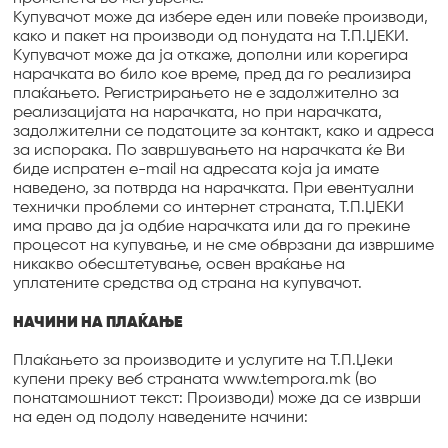
Купувачот може да избере еден или повеќе производи,
како и пакет на производи од понудата на Т.П.ЏЕКИ.
Купувачот може да ја откаже, дополни или корегира
нарачката во било кое време, пред да го реализира
плаќањето. Регистрирањето не е задолжително за
реализацијата на нарачката, но при нарачката,
задолжителни се податоците за контакт, како и адреса
за испорака. По завршувањето на нарачката ќе Ви
биде испратен e-mail на адресата која ја имате
наведено, за потврда на нарачката. При евентуални
технички проблеми со интернет страната, Т.П.ЏЕКИ
има право да ја одбие нарачката или да го прекине
процесот на купување, и не сме обврзани да извршиме
никакво обесштетување, освен враќање на
уплатените средства од страна на купувачот.
НАЧИНИ НА ПЛАЌАЊЕ
Плаќањето за производите и услугите на Т.П.Џеки
купени преку веб страната www.tempora.mk (во
понатамошниот текст: Производи) може да се изврши
на еден од подолу наведените начини: