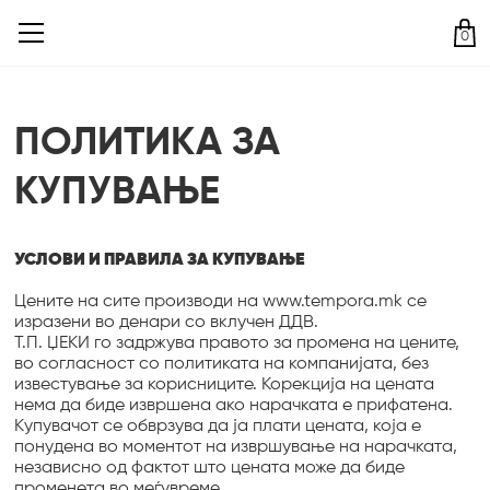
0
ПОЛИТИКА ЗА
КУПУВАЊЕ
УСЛОВИ И ПРАВИЛА ЗА КУПУВАЊЕ
Цените на сите производи на www.tempora.mk се
изразени во денари со вклучен ДДВ.
Т.П. ЏЕКИ го задржува правото за промена на цените,
во согласност со политиката на компанијата, без
известување за корисниците. Корекција на цената
нема да биде извршена ако нарачката е прифатена.
Купувачот се обврзува да ја плати цената, која е
понудена во моментот на извршување на нарачката,
независно од фактот што цената може да биде
променета во меѓувреме.