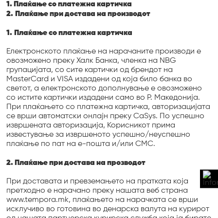
1. Плаќање со платежна картичка
2.
Плаќање при достава на производот
1.
Плаќање со платежна картичка
Електронското плаќање на нарачаните производи е
овозможено преку Халк Банка, членка на NBG
групацијата, со сите картички од брендот на
MasterCard и VISA издадени од која било банка во
светот, а електронското дополнување е овозможено
со истите картички издадени само во Р. Македонија.
При плаќањето со платежна картичка, авторизацијата
се врши автоматски онлајн преку CaSys. По успешно
извршената авторизација, Корисникот прима
известување за извршеното успешно/неуспешно
плаќање по пат на е-пошта и/или СМС.
2. Плаќање при достава на прозводот
При доставата и превземањето на пратката која
претходно е нарачано преку нашата веб страна
www.tempora.mk, плаќањето на нарачката се врши
исклучиво во готовина во денарска валута на курирот